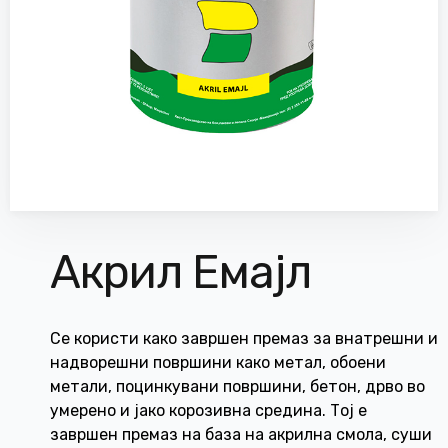
Акрил Емајл
Се користи како завршен премаз за внатрешни и
надворешни површини како метал, обоени
метали, поцинкувани површини, бетон, дрво во
умерено и јако корозивна средина. Тој е
завршен премаз на база на акрилна смола, суши